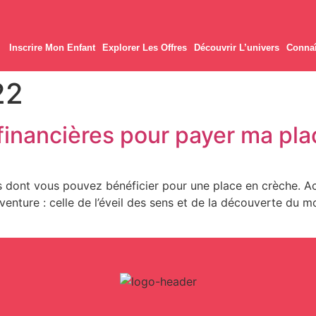
Inscrire Mon Enfant
Explorer Les Offres
Découvrir L’univers
Connaî
22
 financières pour payer ma pla
dont vous pouvez bénéficier pour une place en crèche. Accue
enture : celle de l’éveil des sens et de la découverte du m